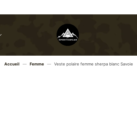
Menu
Toggle
Angele-
sportswear
Accueil
—
Femme
—
Veste polaire femme sherpa blanc Savoie
Gagnez 
69,