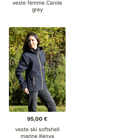
veste femme Carole
grey
Ce
produit
a
plusieurs
variations.
Les
options
peuvent
être
choisies
sur
la
page
du
95,00
€
produit
veste ski softshell
marine Kenya