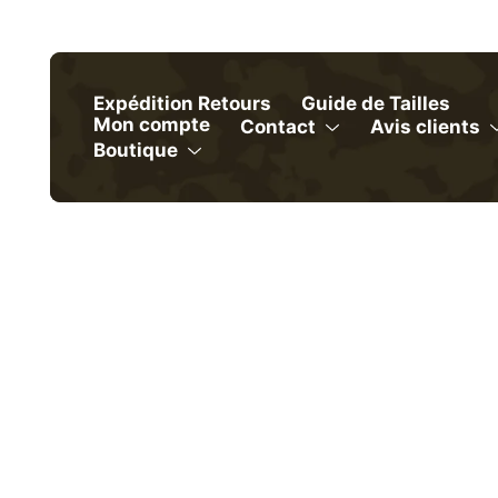
Skip
to
content
Expédition Retours
Guide de Tailles
Mon compte
Contact
Avis clients
Menu
Boutique
Menu
Toggle
Toggle