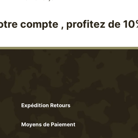
Ce
produit
a
 , profitez de 10% sur votr
plusieurs
variations.
Les
options
peuvent
être
choisies
sur
la
page
du
Expédition Retours
produit
Moyens de Paiement