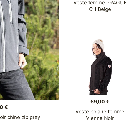
Veste femme PRAGUE
CH Beige
Ce
produit
a
plusieurs
variations.
Les
options
peuvent
être
choisies
sur
la
69,00
€
page
00
€
du
Veste polaire femme
ir chiné zip grey
Vienne Noir
produit
Ce
Ce
produit
produit