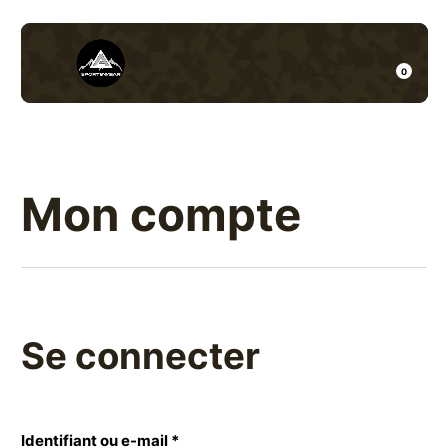
Skip
to
content
Recherche
Minicar
Mobile
0
pour :
Toggle
Menu
Angele-
sportswear
Mon compte
Se connecter
Obligatoire
Identifiant ou e-mail
*