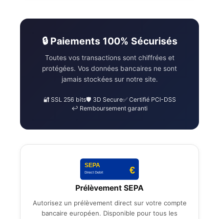
🔒 Paiements 100% Sécurisés
Toutes vos transactions sont chiffrées et
protégées. Vos données bancaires ne sont
jamais stockées sur notre site.
🔐 SSL 256 bits
🛡️ 3D Secure
✅ Certifié PCI-DSS
↩️ Remboursement garanti
SEPA
€
Direct Debit
Prélèvement SEPA
Autorisez un prélèvement direct sur votre compte
bancaire européen. Disponible pour tous les