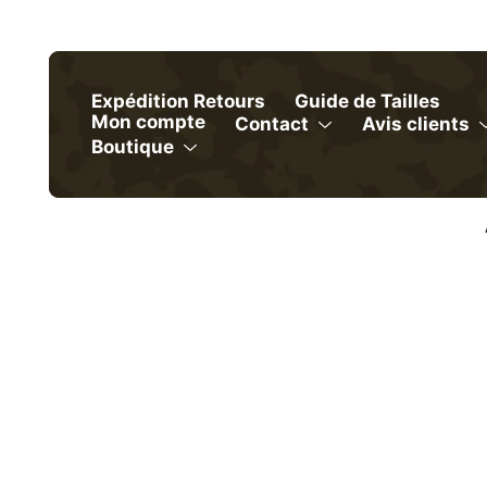
Skip
to
content
Expédition Retours
Guide de Tailles
Mon compte
Contact
Avis clients
Menu
Boutique
Menu
Toggle
Toggle