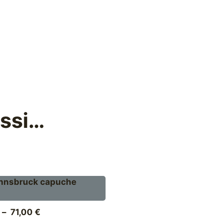
ussi…
Plage
–
71,00
€