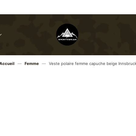
Menu
Toggle
Angele-
sportswear
Accueil
—
Femme
—
Veste polaire femme capuche beige Innsbruc
Gagnez 
69,