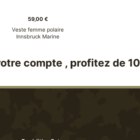
la
page
ge
du
59,00
€
produit
 :
Veste femme polaire
00 €
Innsbruck Marine
Ce
00 €
produit
a
 , profitez de 10% sur vot
plusieurs
variations.
Les
options
peuvent
être
choisies
sur
la
page