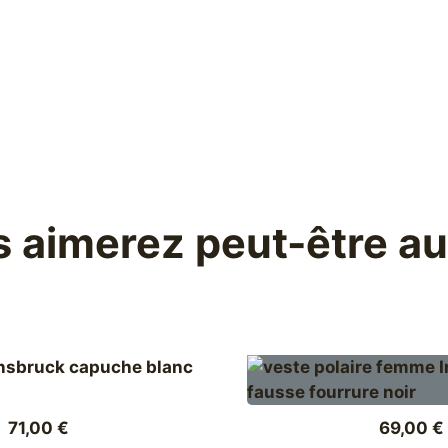
 aimerez peut-être a
Plage
–
71,00
€
69,00
€