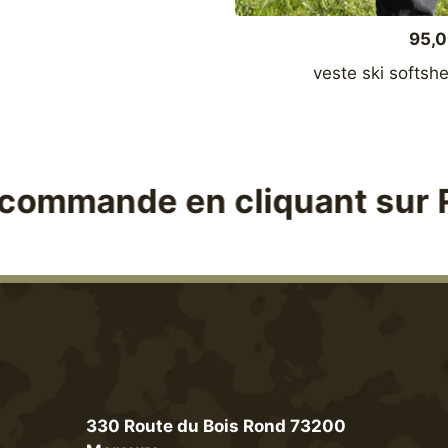
95,
veste ski softsh
 en cliquant sur Récompense
l
330 Route du Bois Rond 73200