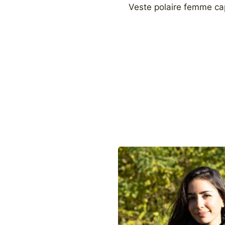
Veste polaire femme ca
l