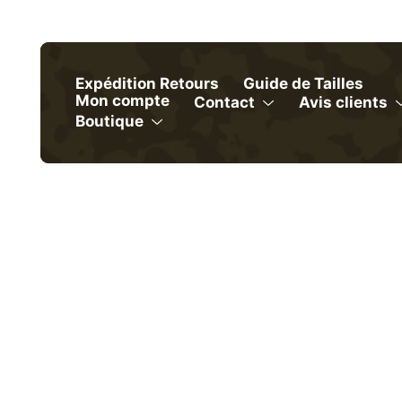
Skip
to
content
Expédition Retours
Guide de Tailles
Mon compte
Contact
Avis clients
Menu
Boutique
Menu
Toggle
Toggle