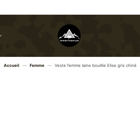
Menu
Toggle
Angele-
sportswear
Accueil
—
Femme
—
Veste femme laine bouillie Elise gris chiné
Gagnez 
79,