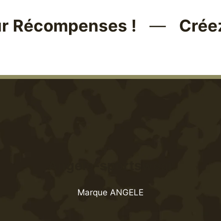
écompenses !
Créez vot
Angele-sportswear
Marque ANGELE