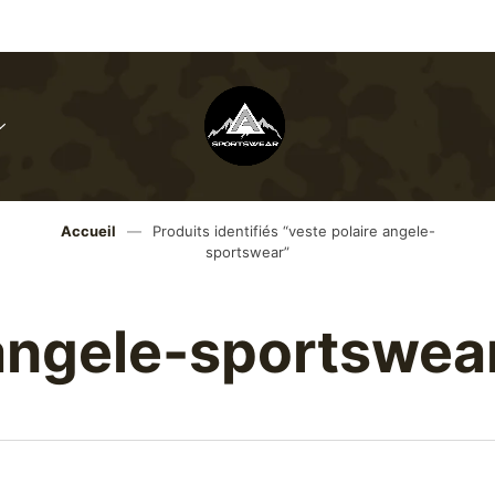
Menu
Toggle
Angele-
sportswear
Accueil
—
Produits identifiés “veste polaire angele-
sportswear”
 angele-sportswea