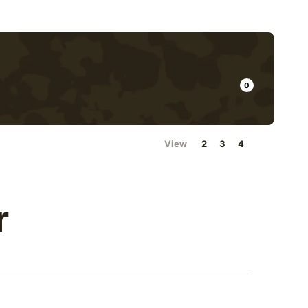
Recherche pour :
Minicart
0
Toggle
View
2
3
4
r