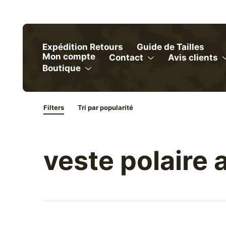
Skip
to
content
Expédition Retours
Guide de Tailles
Mon compte
Contact
Avis clients
Menu
Boutique
Menu
Toggle
Toggle
Shop
Filters
Filters
Toggle
veste polaire